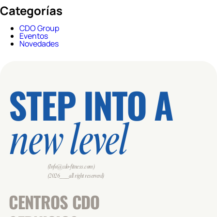
Categorías
CDO Group
Eventos
Novedades
STEP INTO A
new level
(Info@cdo-fitness.com)
(2026___all right reserverd)
CENTROS CDO