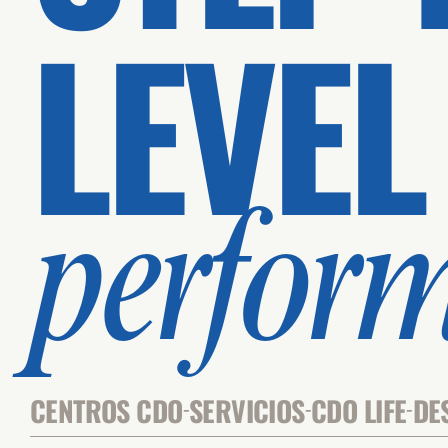
LEVEL
perfor
CENTROS CDO
SERVICIOS
CDO LIFE
DE
-
-
-