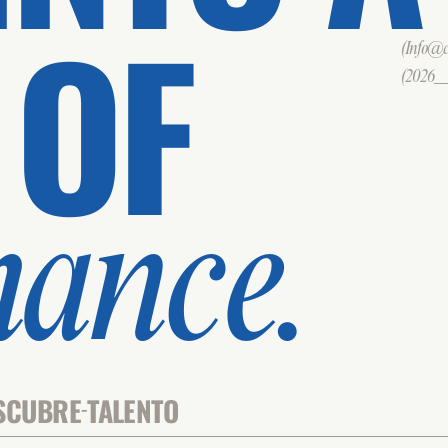
 OF
(Info@cd
(2026___
mance.
SCUBRE
TALENTO
-