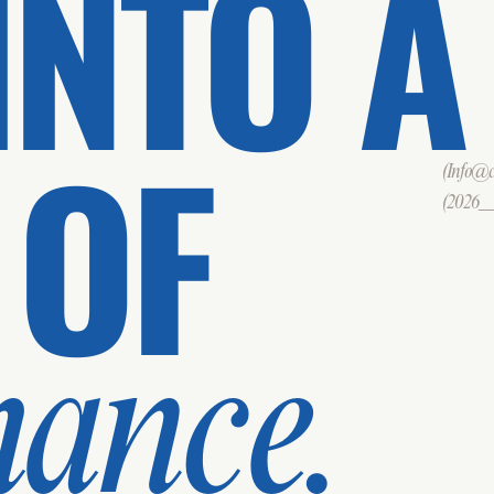
INTO A
 OF
(Info@cd
(2026___
mance.