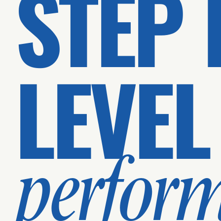
STEP 
LEVEL
perfor