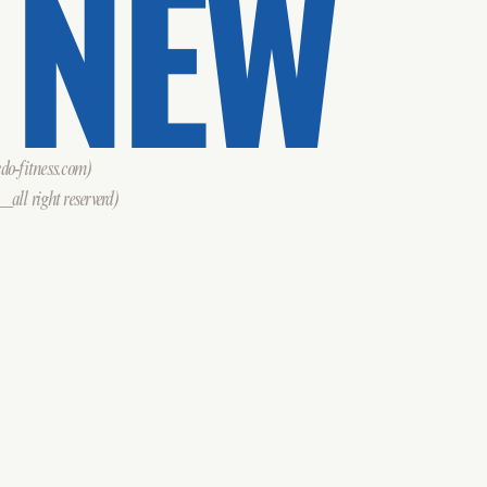
 NEW
o-fitness.com)
all right reserverd)