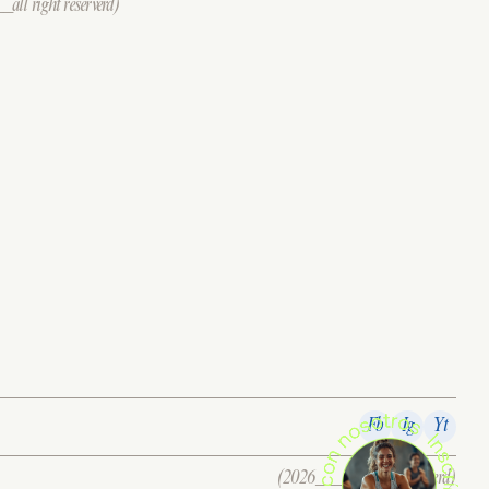
all right reserverd)
Fb
Ig
Yt
(2026___all right reserverd)