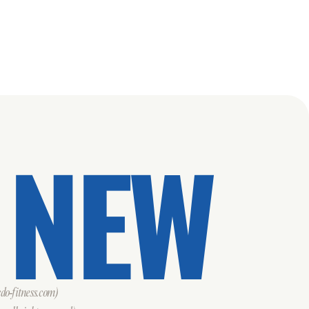
 NEW
o-fitness.com)