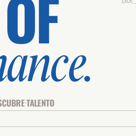
 OF
(2026___
mance.
SCUBRE
TALENTO
-