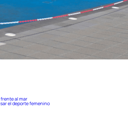
frente al mar
sar el deporte femenino