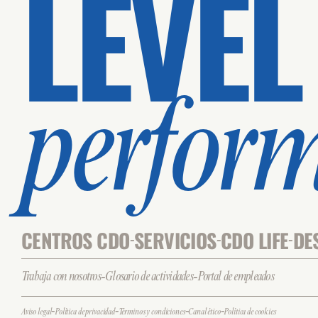
LEVEL
perfor
CENTROS CDO
SERVICIOS
CDO LIFE
DE
-
-
-
-
-
Trabaja con nosotros
Glosario de actividades
Portal de empleados
-
-
-
-
Aviso legal
Política de privacidad
Términos y condiciones
Canal ético
Política de cookies