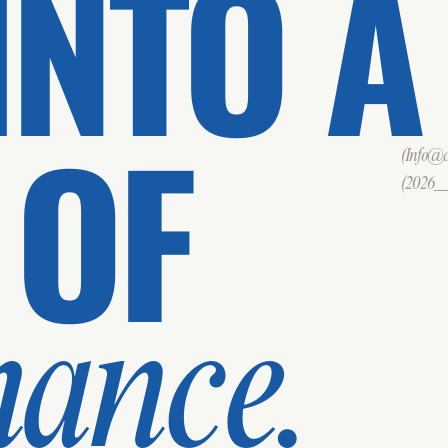
INTO A
 OF
(Info@cd
(2026___
mance.