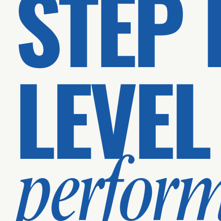
STEP 
LEVEL
perfor