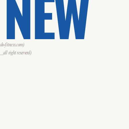
 NEW
o-fitness.com)
all right reserverd)