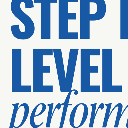
STEP 
LEVEL
perfor