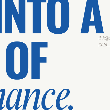
INTO A
 OF
(Info@cd
(2026___
mance.