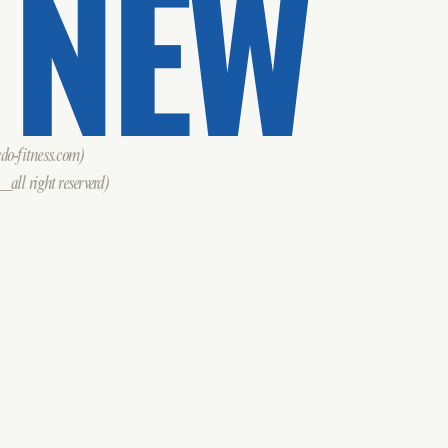
 NEW
o-fitness.com)
all right reserverd)