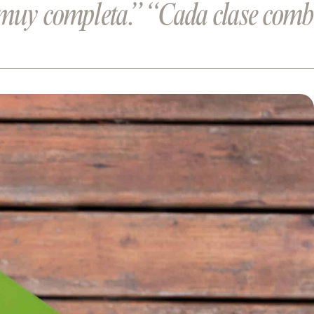
 muy completa.”
“Cada clase combi