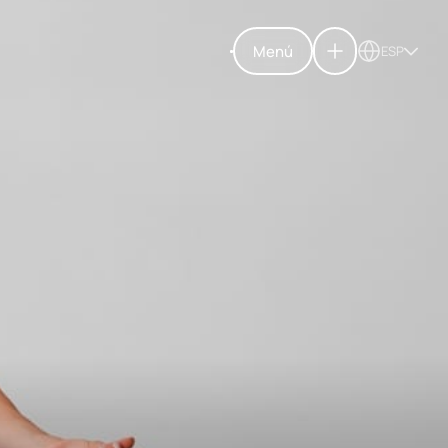
Menú
ESP