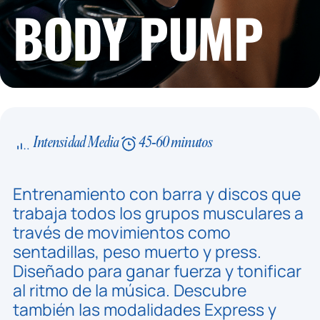
BODY PUMP
Intensidad Media
45-60 minutos
Entrenamiento con barra y discos que
trabaja todos los grupos musculares a
través de movimientos como
sentadillas, peso muerto y press.
Diseñado para ganar fuerza y tonificar
al ritmo de la música. Descubre
también las modalidades Express y