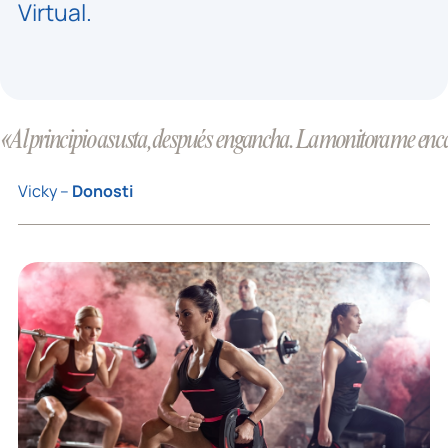
Virtual.
«Al principio asusta, después engancha. La monitora me encan
Vicky –
Donosti