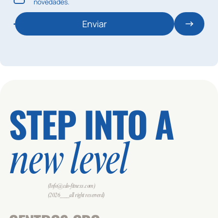
novedades.
Enviar
STEP INTO A
new level
(Info@cdo-fitness.com)
(2026___all right reserverd)