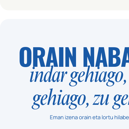
ORAIN NABA
indar gehiago
gehiago, zu ge
Eman izena orain eta lortu hilabe