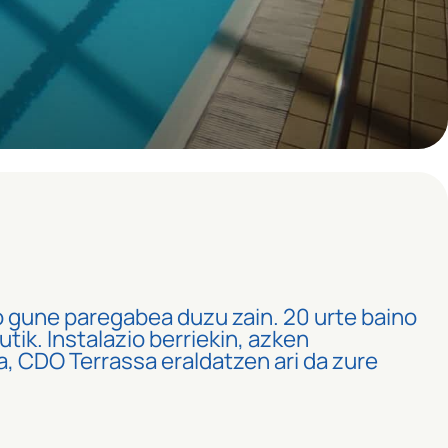
o gune paregabea duzu zain. 20 urte baino
tik. Instalazio berriekin, azken
a, CDO Terrassa eraldatzen ari da zure