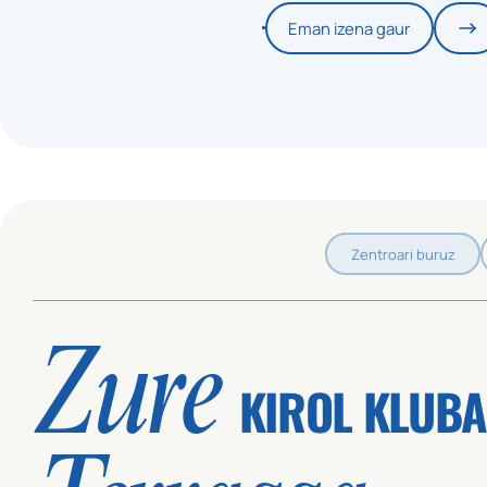
Eman izena gaur
Zentroari buruz
Zure
KIROL KLUB