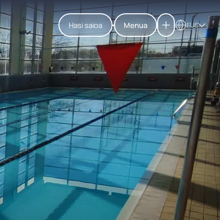
Hasi saioa
Menua
EUS