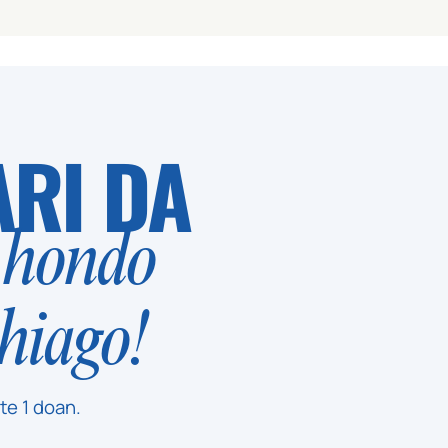
RI DA
, hondo
hiago!
te 1 doan.