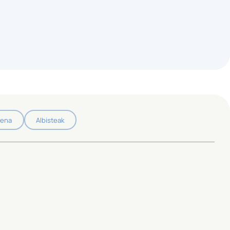
pena
Albisteak