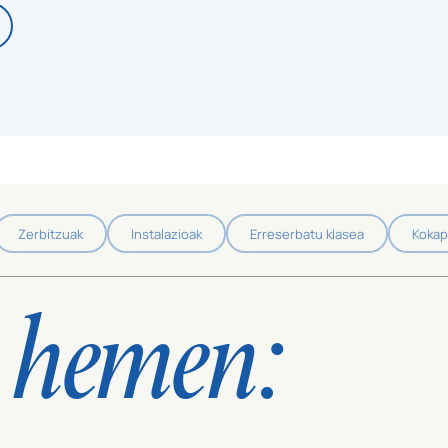
Zerbitzuak
Instalazioak
Erreserbatu klasea
Koka
hemen:
A