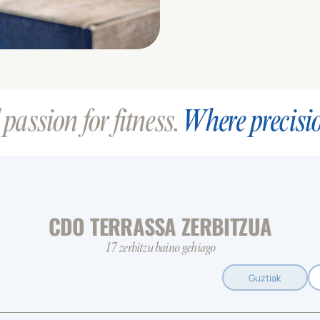
passion for fitness.
Where precisi
CDO TERRASSA ZERBITZUA
17 zerbitzu baino gehiago
Guztiak