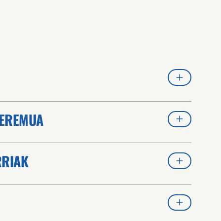
 EREMUA
RRIAK