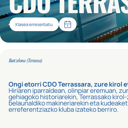
CDO TERRA
Klasea erreserbatu
Bartzelona (Terrassa)
Ongi etorri CDO Terrassara, zure kirol e
Hiriaren iparraldean, olinpiar eremuan, z
gehiagoko historiarekin, Terrassako kirol-
belaunaldiko makineriarekin eta kudeaketa
erreferentziazko kluba izateko berriro.