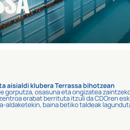
SSA
ta aisialdi klubera Terrassa bihotzean
ure gorputza, osasuna eta ongizatea zaintzek
zentroa erabat berrituta itzuli da CDOren esku
-aldaketekin, baina betiko taldeak lagundut