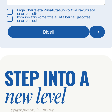
Lege Oharra
eta
Pribatutasun Politika
irakurri eta
onartzen ditut.
Komunikazio komertzialak eta berriak jasotzea
onartzen dut.
Bidali
STEP INTO A
new level
(Info@cdo-fitness.com)
(123-456-7890)