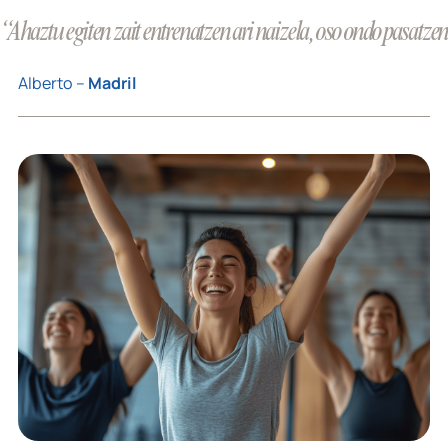
“Ahaztu egiten zait entrenatzen ari naizela, oso ondo pasatze
Alberto –
Madril