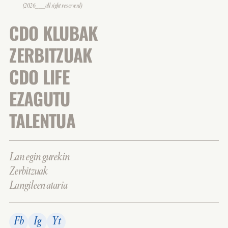
(2026___all right reserverd)
CDO KLUBAK
ZERBITZUAK
CDO LIFE
EZAGUTU
TALENTUA
Lan egin gurekin
Zerbitzuak
Langileen ataria
Fb
Ig
Yt