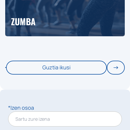
ZUMBA
Guztia ikusi
*Izen osoa