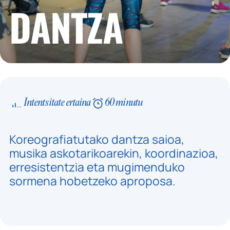
DANTZA
Intentsitate ertaina
60 minutu
Koreografiatutako dantza saioa,
musika askotarikoarekin, koordinazioa,
erresistentzia eta mugimenduko
sormena hobetzeko aproposa.