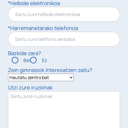
*Helbide elektronikoa
*Harremanetarako telefonoa
Bazkide zara?
Bai
Ez
Zein gimnasiok interesatzen zaitu?
Utzi zure iruzkinak