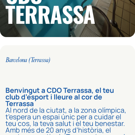
TERRASSA
Barcelona (Terrassa)
Benvingut a CDO Terrassa, el teu
club d’esport i lleure al cor de
Terrassa
Al nord de la ciutat, a la zona olímpica,
t’espera un espai únic per a cuidar el
teu cos, la teva salut i el teu benestar.
Amb més de 20 anys d’història, el