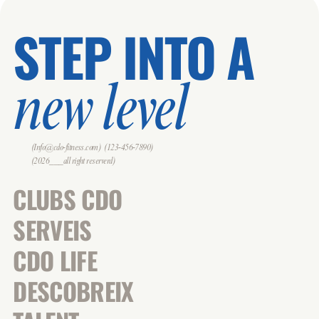
STEP INTO A
new level
(Info@cdo-fitness.com)
(123-456-7890)
(2026___all right reserverd)
CLUBS CDO
SERVEIS
CDO LIFE
DESCOBREIX