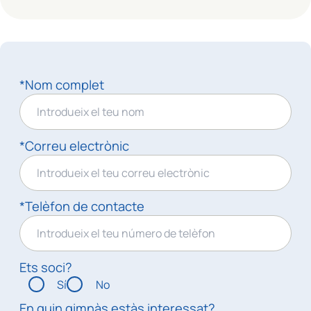
*Nom complet
*Correu electrònic
*Telèfon de contacte
Ets soci?
Sí
No
En quin gimnàs estàs interessat?