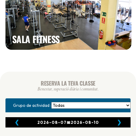
SALA FITNESS
RESERVA LA TEVA CLASSE
Benestar, superació diària i comunitat.
Grupo de actividad :
❮
❯
2026-08-07
📅
2026-08-10