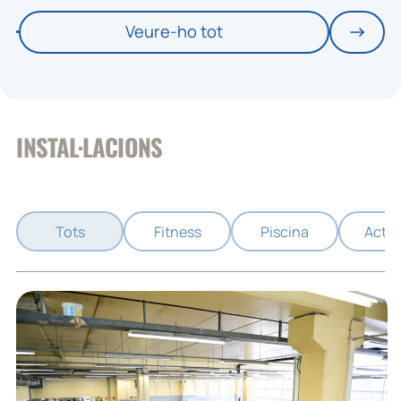
Veure-ho tot
INSTAL·LACIONS
Tots
Fitness
Piscina
Activ