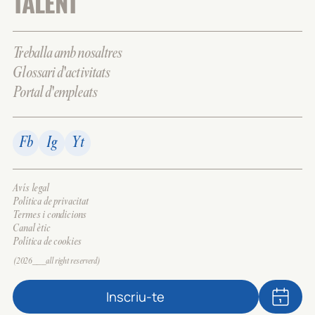
TALENT
Treballa amb nosaltres
Glossari d'activitats
Portal d'empleats
Fb
Ig
Yt
Avís legal
Política de privacitat
Termes i condicions
Canal ètic
Política de cookies
(2026___all right reserverd)
Inscriu-te