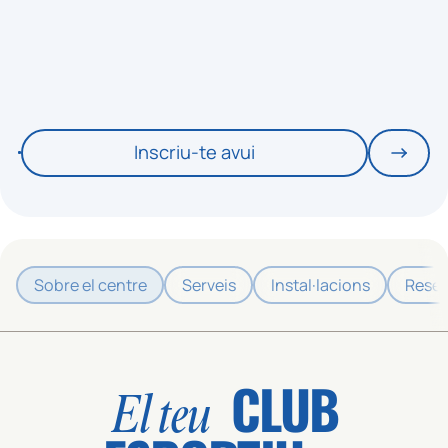
Inscriu-te avui
Sobre el centre
Serveis
Instal·lacions
Reser
CLUB
El teu