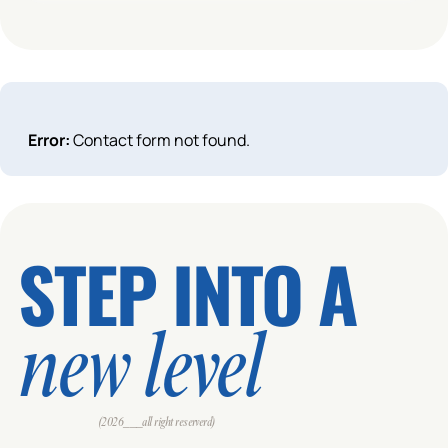
🕒 18:30 / 19:15
TER - CARDIO
👥 0 / 26
BIKE
ZONA: SALA C.INDOOR
MONITOR: MANEL
Error:
Contact form not found.
🕒 18:30 / 19:15
TER - BODY MIND
👥 0 / 25
PILATES
STEP INTO A
ZONA: ESTUDI
MONITOR: PERE
🕒 18:30 / 19:15
new level
TER - CARDIO
👥 0 / 50
INTERVAL
ZONA: SALA 1 TERRASSA
(2026___all right reserverd)
MONITOR: XAVI