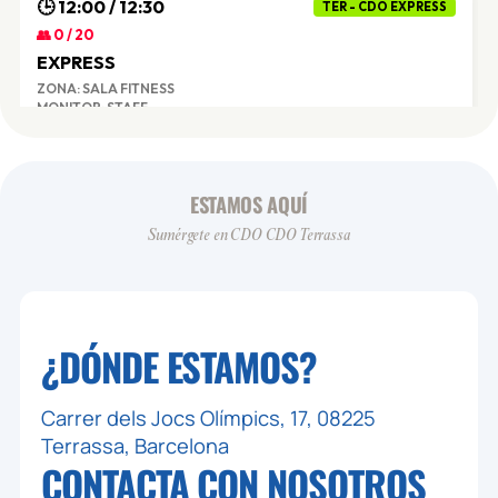
🕒 12:00 / 12:30
TER - CDO EXPRESS
👥 0 / 20
EXPRESS
ZONA: SALA FITNESS
MONITOR: STAFF
MON 10
ESTAMOS AQUÍ
Sumérgete en CDO CDO Terrassa
🕒 09:00 / 09:25
TER - TONO
👥 0 / 50
GAP
ZONA: SALA 1 TERRASSA
¿DÓNDE ESTAMOS?
MONITOR: ANNA
Carrer dels Jocs Olímpics, 17, 08225
🕒 09:30 / 10:15
TER - AGUA(ADULTOS)
Terrassa, Barcelona
👥 0 / 45
CONTACTA CON
NOSOTROS
AQUAGYM