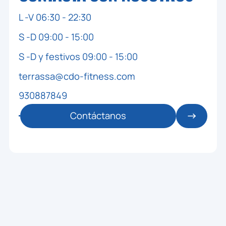
ZONA: PISCINA
MONITOR: STAFF
L -V 06:30 - 22:30
S -D 09:00 - 15:00
🕒 09:30 / 10:15
TER - TONO
👥 0 / 50
S -D y festivos 09:00 - 15:00
MANTENIMENT ACTIU
terrassa@cdo-fitness.com
ZONA: SALA 1 TERRASSA
MONITOR: ANNA
930887849
Contáctanos
🕒 15:30 / 16:15
TER - AGUA(ADULTOS)
👥 0 / 45
AQUAGYM
ZONA: PISCINA
MONITOR: STAFF
🕒 17:00 / 17:30
TER - TONO
👥 0 / 50
GAP