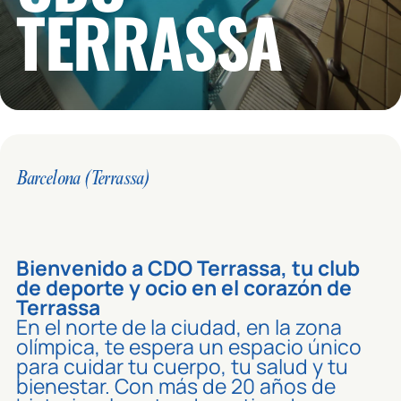
TERRASSA
Barcelona (Terrassa)
Bienvenido a CDO Terrassa, tu club
de deporte y ocio en el corazón de
Terrassa
En el norte de la ciudad, en la zona
olímpica, te espera un espacio único
para cuidar tu cuerpo, tu salud y tu
bienestar. Con más de 20 años de