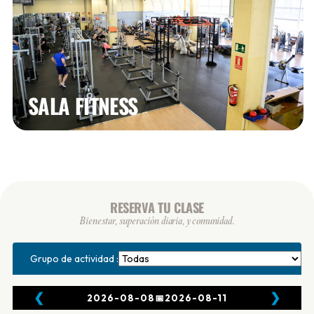
SALA FITNESS
RESERVA TU CLASE
Bienestar, superación diaria, y comunidad.
Grupo de actividad :
❮
❯
2026-08-08
📅
2026-08-11