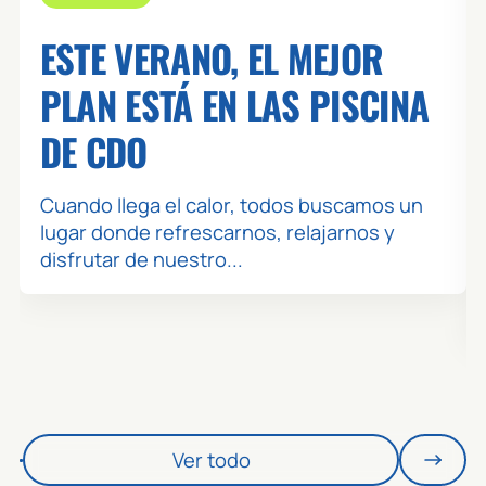
🕒 17:30 / 18:15
TER - BODY MIND
ESTE VERANO, EL MEJOR
👥 0 / 25
BALANCE
PLAN ESTÁ EN LAS PISCINA
ZONA: ESTUDI
MONITOR: PERE
DE CDO
🕒 17:30 / 18:15
TER - TONO
Cuando llega el calor, todos buscamos un
👥 0 / 45
lugar donde refrescarnos, relajarnos y
BODYPUSH
disfrutar de nuestro...
ZONA: SALA 1 TERRASSA
MONITOR: XAVI
🕒 18:00 / 18:30
TER - CDO EXPRESS
👥 0 / 20
EXPRESS
ZONA: SALA FITNESS
Ver todo
MONITOR: STAFF