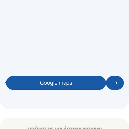
ZONA: SALA 1 TERRASSA
MONITOR: XAVI
🕒 17:30 / 18:15
TER - CARDIO
👥 0 / 50
INTERVAL
ZONA: SALA 1 TERRASSA
MONITOR: XAVI
🕒 18:00 / 18:30
TER - CDO EXPRESS
👥 0 / 20
Google maps
EXPRESS
ZONA: SALA FITNESS
MONITOR: STAFF
🕒 18:30 / 19:15
TER - CARDIO
👥 0 / 26
BIKE