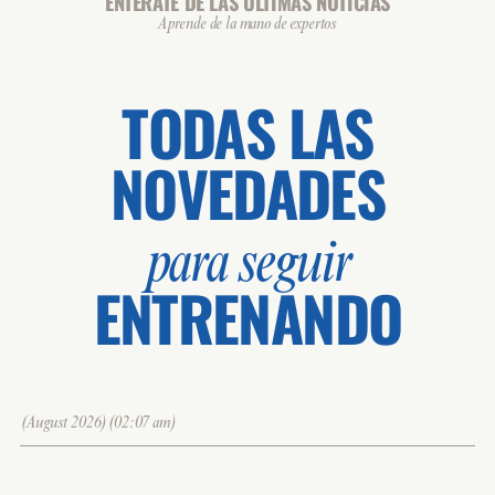
ENTÉRATE DE LAS ÚLTIMAS NOTICIAS
ZONA: SALA C.INDOOR
Aprende de la mano de expertos
MONITOR: MANEL
TODAS LAS
🕒 18:30 / 19:15
TER - TONO
👥 0 / 45
NOVEDADES
BODYPUSH
ZONA: SALA 1 TERRASSA
MONITOR: XAVI
para seguir
🕒 19:00 / 19:30
TER - CDO EXPRESS
ENTRENANDO
👥 0 / 20
EXPRESS
ZONA: SALA FITNESS
MONITOR: STAFF
(August 2026)(02:07 am)
TUE 11