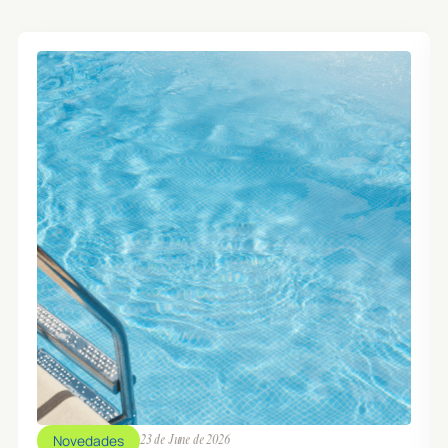
🕒 09:30 / 10:15
TER - CARDIO
👥 0 / 26
BIKE
ZONA: SALA C.INDOOR
MONITOR: MANEL
🕒 09:30 / 10:15
TER - BODY MIND
👥 0 / 25
ESQUENA SANA
ZONA: ESTUDI
MONITOR: JOAN
🕒 17:00 / 17:25
TER - TONO
👥 0 / 50
GAP
ZONA: SALA 1 TERRASSA
MONITOR: XAVI
Novedades
23 de June de 2026