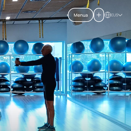
Menua
EUS