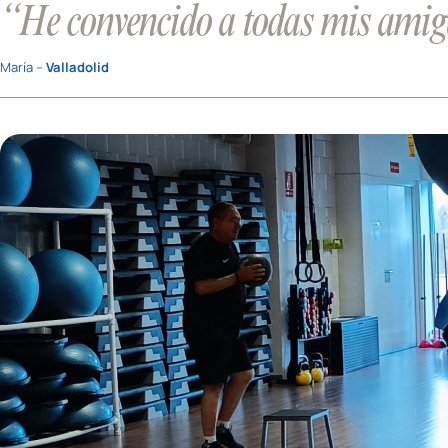
“He convencido a todas mis amiga
María –
Valladolid