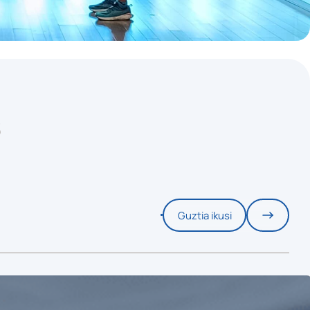
S
Guztia ikusi