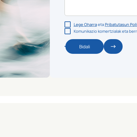
Lege Oharra
eta
Pribatutasun Poli
Komunikazio komertzialak eta berr
Bidali