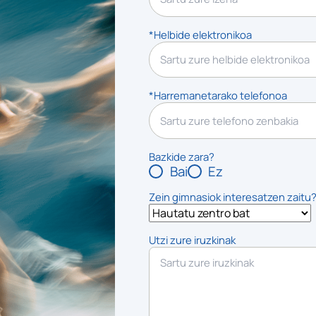
*Helbide elektronikoa
*Harremanetarako telefonoa
Bazkide zara?
Bai
Ez
Zein gimnasiok interesatzen zaitu
Utzi zure iruzkinak