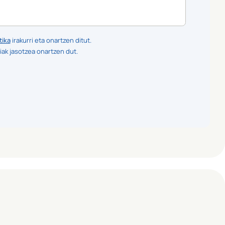
tika
irakurri eta onartzen ditut.
iak jasotzea onartzen dut.