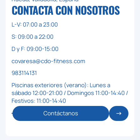
CONTACTA CON
NOSOTROS
👥 0 / 70
BIKE VIRTUAL - COVARESA
ZONA: COVARESA - SALA 6 BIKE
L-V: 07:00 a 23:00
MONITOR: BESTCYCLING
S: 09:00 a 22:00
🕒 12:15 / 13:00
AGUA(ADULTOS)
D y F: 09:00-15:00
👥 0 / 70
covaresa@cdo-fitness.com
AQUADYNAMIC - COVARESA
ZONA: COVARESA - PISCINA AADD ESPACIO A
983114131
MONITOR: JUAN
Piscinas exteriores (verano): Lunes a
sábado 12:00-21:00 / Domingos 11:00-14:40 /
🕒 12:15 / 13:00
TONO
Festivos: 11:00-14:40
👥 0 / 51
BODY PUMP - COVARESA
Contáctanos
ZONA: COVARESA - SALA 3
MONITOR: CÉSAR