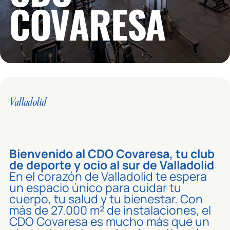
COVARESA
Valladolid
Bienvenido al CDO Covaresa, tu club
de deporte y ocio al sur de Valladolid
En el corazón de Valladolid te espera
un espacio único para cuidar tu
cuerpo, tu salud y tu bienestar. Con
más de 27.000 m² de instalaciones, el
CDO Covaresa es mucho más que un