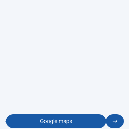
🕒 13:00 / 13:45
CARDIO
👥 0 / 70
BIKE VIRTUAL - COVARESA
ZONA: COVARESA - SALA 6 BIKE
MONITOR: BESTCYCLING
🕒 13:15 / 14:15
VIRTUALES
👥 0 / 25
BODYPUMP VIRTUAL - COVARESA
ZONA: COVARESA - SALA 3
MONITOR: LESMILLS
🕒 14:30 / 15:15
CARDIO
👥 0 / 70
BIKE VIRTUAL - COVARESA
ZONA: COVARESA - SALA 6 BIKE
MONITOR: BESTCYCLING
Google maps