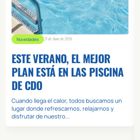
SUN 09
🕒 09:15 / 09:45
VIRTUALES
👥 0 / 25
Novedades
23 de June de 2026
LESMILLS GRIT VIRTUAL
ZONA: COVARESA - SALA 3
ESTE VERANO, EL MEJOR
MONITOR: LESMILLS
PLAN ESTÁ EN LAS PISCINA
🕒 10:00 / 10:45
TONO
DE CDO
👥 0 / 51
BODY PUMP - COVARESA
ZONA: COVARESA - SALA 3
Cuando llega el calor, todos buscamos un
MONITOR: CÉSAR
lugar donde refrescarnos, relajarnos y
disfrutar de nuestro...
🕒 10:00 / 10:45
CARDIO
👥 0 / 70
BIKE - COVARESA