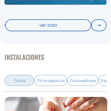
Ver todo
INSTALACIONES
Todos
Otros espacios
Zona wellness
Espac