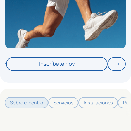
Inscríbete hoy
Sobre el centro
Servicios
Instalaciones
Res