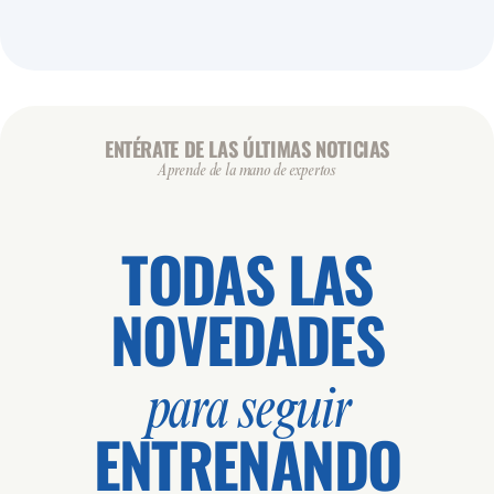
🕒 15:30 / 16:30
VIRTUALES
👥 0 / 25
BODYPUMP VIRTUAL - COVARESA
ZONA: COVARESA - SALA 3
MONITOR: LESMILLS
ENTÉRATE DE LAS ÚLTIMAS NOTICIAS
Aprende de la mano de expertos
🕒 16:45 / 17:45
VIRTUALES
👥 0 / 25
BODYPUMP VIRTUAL - COVARESA
TODAS LAS
ZONA: COVARESA - SALA 3
MONITOR: LESMILLS
NOVEDADES
🕒 17:00 / 17:45
CARDIO
👥 0 / 70
para seguir
BIKE VIRTUAL - COVARESA
ENTRENANDO
ZONA: COVARESA - SALA 6 BIKE
MONITOR: BESTCYCLING