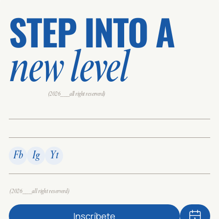
STEP INTO A
new level
(2026___all right reserverd)
Fb
Ig
Yt
(2026___all right reserverd)
Inscríbete