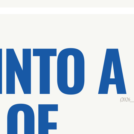
INTO A
 OF
(2026___