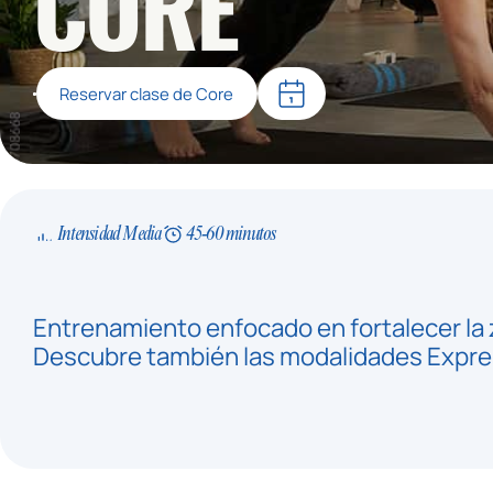
CORE
Reservar clase de Core
Intensidad Media
45-60 minutos
Entrenamiento enfocado en fortalecer la 
Descubre también las modalidades Express