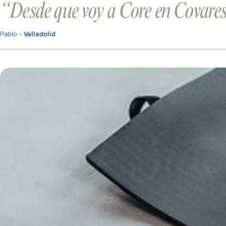
“Desde que voy a Core en Covares
Pablo –
Valladolid