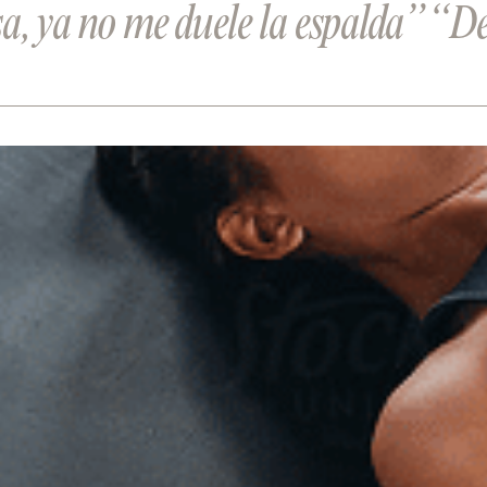
a, ya no me duele la espalda”
“De