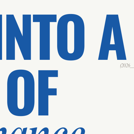
INTO A
 OF
(2026___