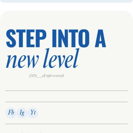
STEP INTO A
new level
(2026___all right reserverd)
Fb
Ig
Yt