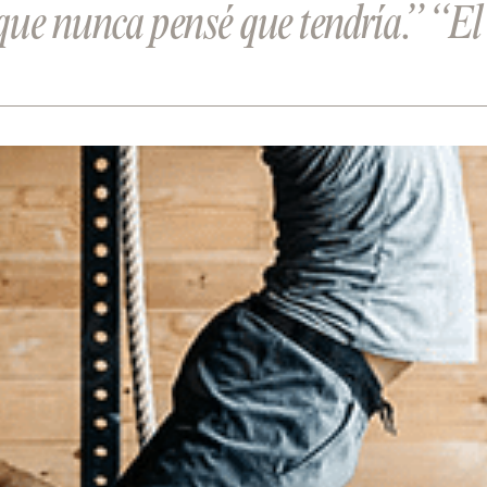
ue nunca pensé que tendría.”
“El