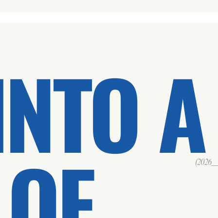
INTO A
 OF
(2026___