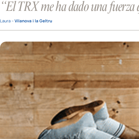
“El TRX me ha dado una fuerza q
Laura –
Vilanova i la Geltru