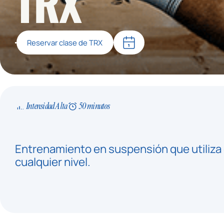
TRX
Reservar clase de TRX
Intensidad Alta
50 minutos
Entrenamiento en suspensión que utiliza 
cualquier nivel.