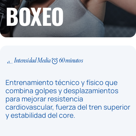
BOXEO
Intensidad Media
60 minutos
Entrenamiento técnico y físico que
combina golpes y desplazamientos
para mejorar resistencia
cardiovascular, fuerza del tren superior
y estabilidad del core.