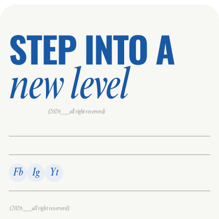
STEP INTO A
new level
(2026___all right reserverd)
Fb
Ig
Yt
(2026___all right reserverd)