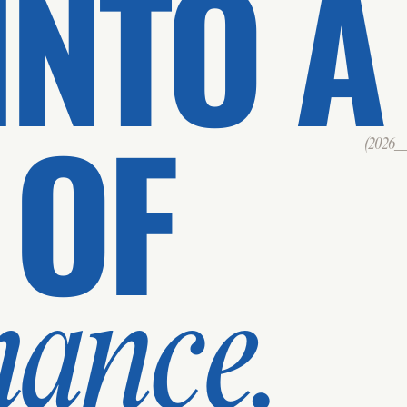
INTO A
 OF
(2026___
mance.