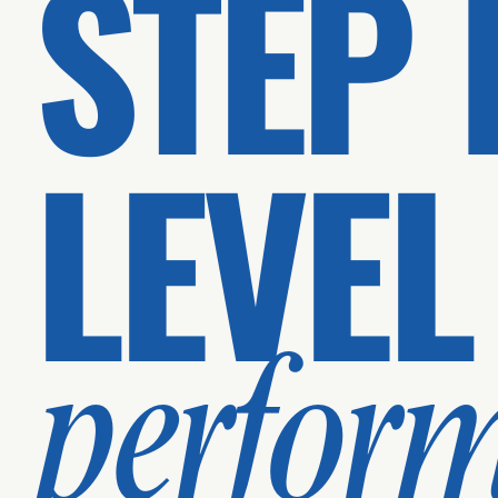
STEP 
LEVEL
perfor