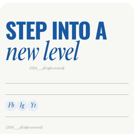
STEP INTO A
new level
(2026___all right reserverd)
Fb
Ig
Yt
(2026___all right reserverd)