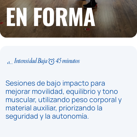
EN FORMA
Intensidad Baja
45 minutos
Sesiones de bajo impacto para
mejorar movilidad, equilibrio y tono
muscular, utilizando peso corporal y
material auxiliar, priorizando la
seguridad y la autonomía.