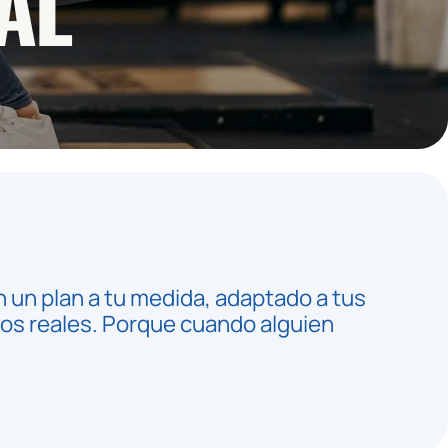
AL
 un plan a tu medida, adaptado a tus
dos reales. Porque cuando alguien