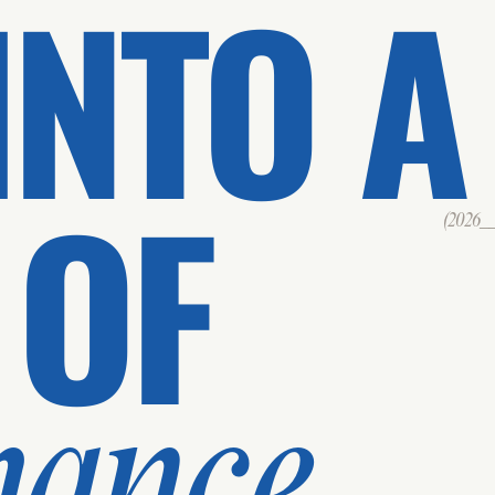
INTO A
 OF
(2026___
mance.