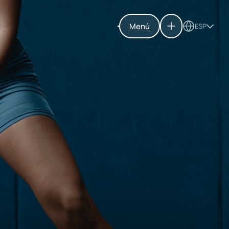
Menú
ESP