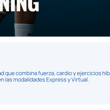
NING
d que combina fuerza, cardio y ejercicios hí
n las modalidades Express y Virtual.