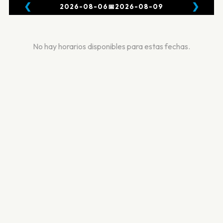
❮
❯
2026-08-06
📅
2026-08-09
No hay horarios disponibles para estas fechas.