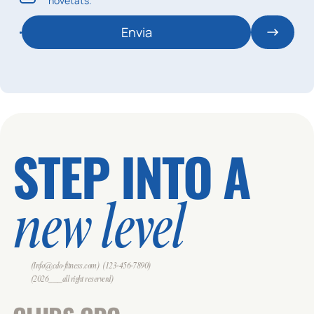
novetats.
Envia
STEP INTO A
new level
(Info@cdo-fitness.com)
(123-456-7890)
(2026___all right reserverd)