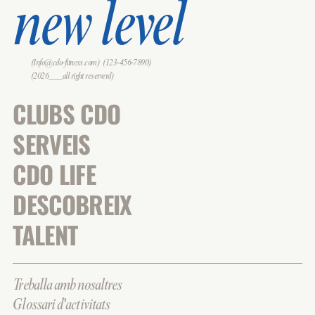
new level
(Info@cdo-fitness.com)
(123-456-7890)
(2026___all right reserverd)
CLUBS CDO
SERVEIS
CDO LIFE
DESCOBREIX
TALENT
Treballa amb nosaltres
Glossari d'activitats