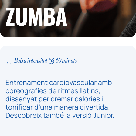
ZUMBA
Baixa intensitat
60 minuts
Entrenament cardiovascular amb
coreografies de ritmes llatins,
dissenyat per cremar calories i
tonificar d’una manera divertida.
Descobreix també la versió Junior.