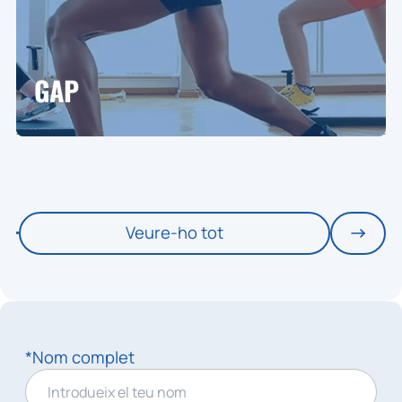
GAP
Veure-ho tot
*Nom complet