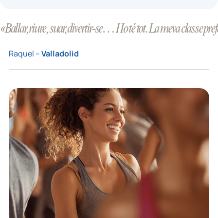
«Ballar, riure, suar, divertir-se… Ho té tot. La meva classe pre
Raquel –
Valladolid