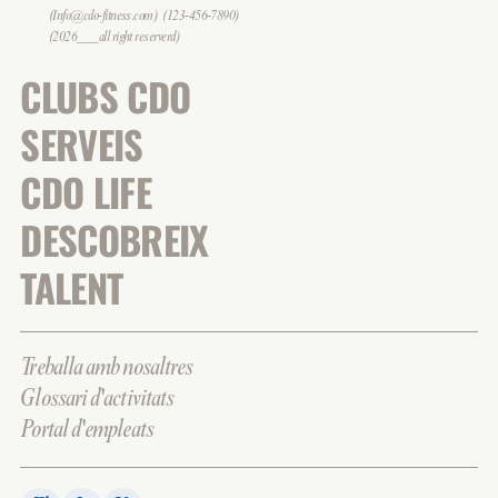
(Info@cdo-fitness.com)
(123-456-7890)
(2026___all right reserverd)
CLUBS CDO
SERVEIS
CDO LIFE
DESCOBREIX
TALENT
Treballa amb nosaltres
Glossari d'activitats
Portal d'empleats