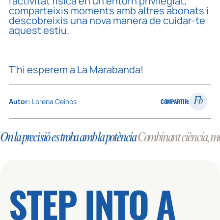
l’activitat física en un entorn privilegiat,
comparteixis moments amb altres abonats i
descobreixis una nova manera de cuidar-te
aquest estiu.
T’hi esperem a La Marabanda!
Fb
Autor:
Lorena Ceinos
COMPARTIR:
On la precisió es troba amb la potència
Combinant ciència, moti
STEP INTO A