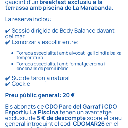
gaudint d’un
breakfast exclusiu a la
terrassa amb piscina de La Marabanda
.
La reserva inclou:
✔️ Sessió dirigida de Body Balance davant
del mar
✔️ Esmorzar a escollir entre:
Torrada especialitat amb alvocat i gall dindi a baixa
temperatura
Torrada especialitat amb formatge crema i
encenalls de pernil ibèric
✔️ Suc de taronja natural
✔️ Cookie
Preu públic general: 20 €
Els abonats de
CDO Parc del Garraf
i
CDO
Esportiu La Piscina
tenen un avantatge
exclusiu de
5 € de descompte
sobre el preu
general introduint el codi
CDOMAR26
en el