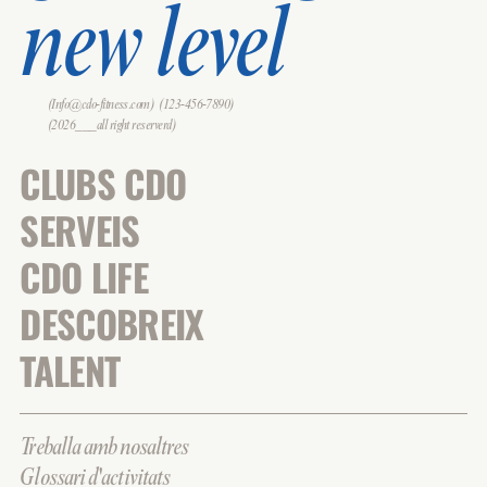
new level
(Info@cdo-fitness.com)
(123-456-7890)
(2026___all right reserverd)
CLUBS CDO
SERVEIS
CDO LIFE
DESCOBREIX
TALENT
Treballa amb nosaltres
Glossari d'activitats