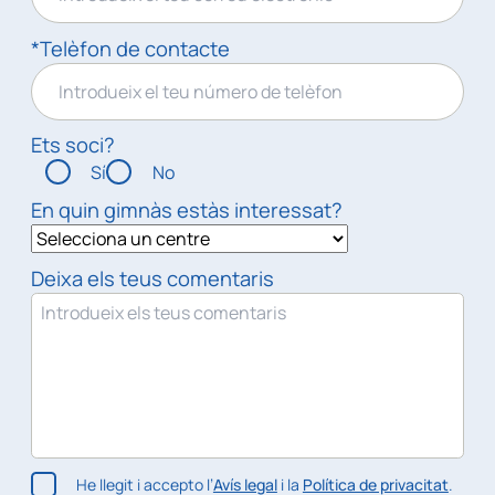
*Telèfon de contacte
Ets soci?
Sí
No
En quin gimnàs estàs interessat?
Deixa els teus comentaris
He llegit i accepto l’
Avís legal
i la
Política de privacitat
.