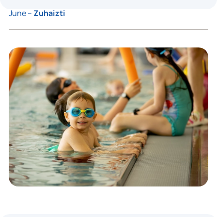
June –
Zuhaizti