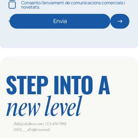
Consento l’enviament de comunicacions comercials i
novetats.
Envia
STEP INTO A
new level
(Info@cdo-fitness.com)
(123-456-7890)
(2026___all right reserverd)