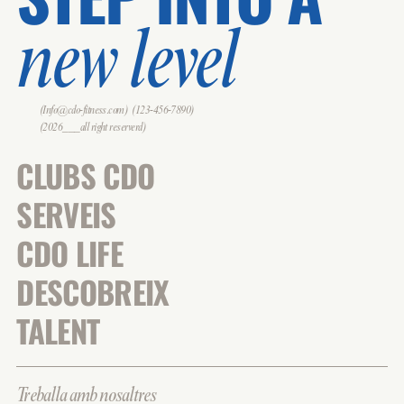
new level
(Info@cdo-fitness.com)
(123-456-7890)
(2026___all right reserverd)
CLUBS CDO
SERVEIS
CDO LIFE
DESCOBREIX
TALENT
Treballa amb nosaltres