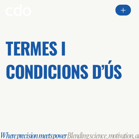
TERMES I
CONDICIONS D’ÚS
Where precision meets power
Blending science, motivation, an