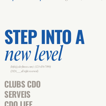
STEP INTO A
new level
(Info@cdo-fitness.com)
(123-456-7890)
(2026___all right reserverd)
CLUBS CDO
SERVEIS
CDO LIFE