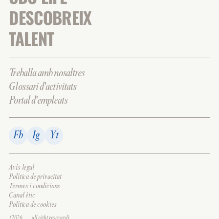
DESCOBREIX
TALENT
Treballa amb nosaltres
Glossari d'activitats
Portal d'empleats
Fb
Ig
Yt
Avís legal
Política de privacitat
Termes i condicions
Canal ètic
Política de cookies
(2026___all right reserverd)