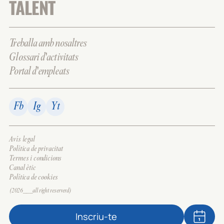
TALENT
Treballa amb nosaltres
Glossari d'activitats
Portal d'empleats
Fb
Ig
Yt
Avís legal
Política de privacitat
Termes i condicions
Canal ètic
Política de cookies
(2026___all right reserverd)
Inscriu-te