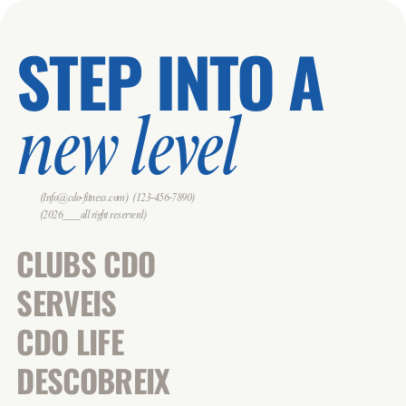
STEP INTO A
new level
(Info@cdo-fitness.com)
(123-456-7890)
(2026___all right reserverd)
CLUBS CDO
SERVEIS
CDO LIFE
DESCOBREIX