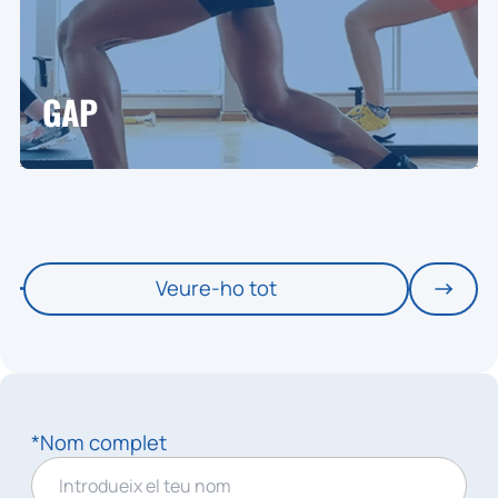
GAP
Veure-ho tot
*Nom complet