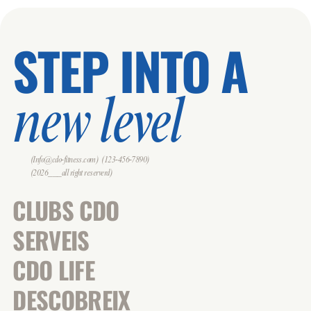
STEP INTO A
new level
(Info@cdo-fitness.com)
(123-456-7890)
(2026___all right reserverd)
CLUBS CDO
SERVEIS
CDO LIFE
DESCOBREIX