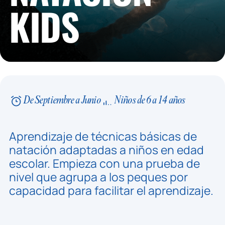
KIDS
De Septiembre a Junio
Niños de 6 a 14 años
Aprendizaje de técnicas básicas de
natación adaptadas a niños en edad
escolar. Empieza con una prueba de
nivel que agrupa a los peques por
capacidad para facilitar el aprendizaje.