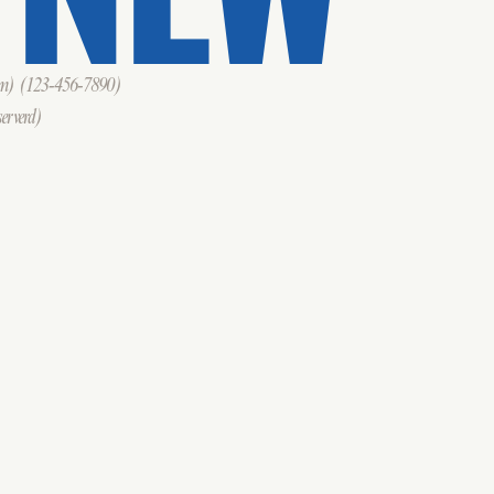
om)
(123-456-7890)
erverd)