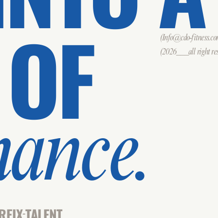
 OF
(Info@cdo-fitness.c
(2026___all right res
mance.
REIX
TALENT
-