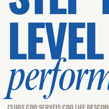
LEVEL
perfor
CLUBS CDO
SERVEIS
CDO LIFE
DESCOB
-
-
-