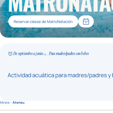
MATRONATA
Reservar classe de MatroNatación
De septiembre a junio
Para madres/padres con bebes
Actividad acuática para madres/padres y 
Mireia –
Ateneu