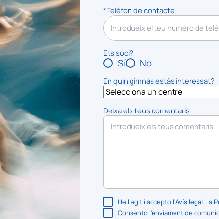
*Telèfon de contacte
Ets soci?
Sí
No
En quin gimnàs estàs interessat?
Deixa els teus comentaris
He llegit i accepto l’
Avís legal
i la
Po
Consento l’enviament de comunica