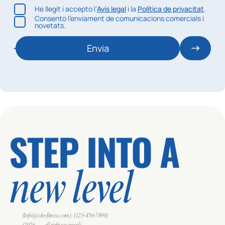
He llegit i accepto l’
Avís legal
i la
Política de privacitat
.
Consento l’enviament de comunicacions comercials i
novetats.
Envia
STEP INTO A
new level
(Info@cdo-fitness.com)
(123-456-7890)