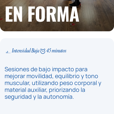
EN FORMA
Intensidad Baja
45 minutos
Sesiones de bajo impacto para
mejorar movilidad, equilibrio y tono
muscular, utilizando peso corporal y
material auxiliar, priorizando la
seguridad y la autonomía.