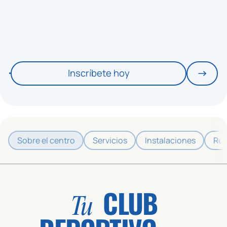
Inscríbete hoy
Sobre el centro
Servicios
Instalaciones
Res
CLUB
Tu