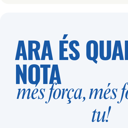
ARA ÉS QUA
NOTA
més força, més 
tu!