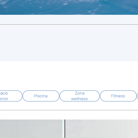
acio
Zona
Piscina
Fitness
erior
wellness