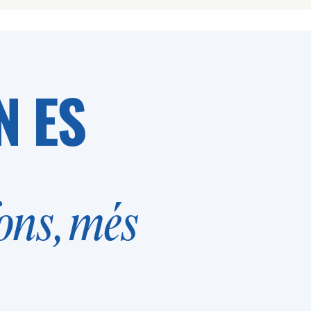
N ES
fons, més