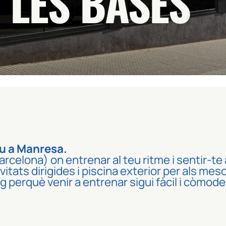
 LES BASES
iu a Manresa.
rcelona) on entrenar al teu ritme i sentir-te
tivitats dirigides i piscina exterior per als
 perquè venir a entrenar sigui fàcil i còmode