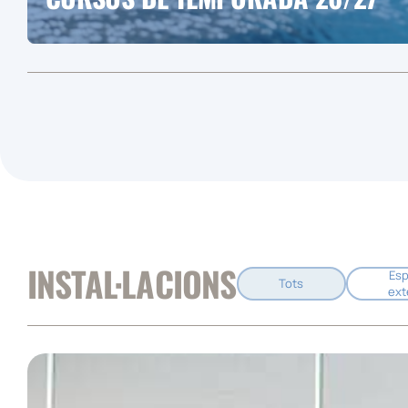
INSTAL·LACIONS
Esp
Tots
ext