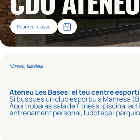
CDO ATENEU
Reservar classe
Manresa, Barcelona
Ateneu Les Bases: el teu centre esport
Si busques un club esportiu a Manresa (Ba
Aquí trobaràs sala de fitness, piscina, ac
entrenament personal, ludoteca i pàrquing