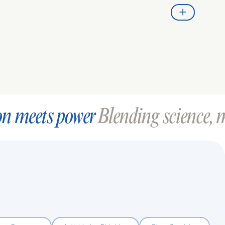
on meets power
Blending science, m