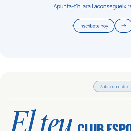
Apunta-t'hi ara i aconsegueix r
Inscríbete hoy
Sobre el centre
El teu
CLUB ESP