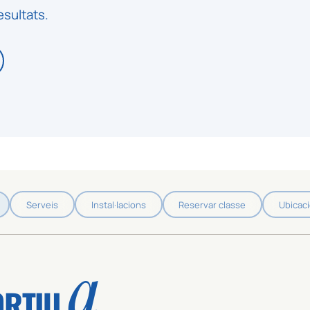
esultats.
Serveis
Instal·lacions
Reservar classe
Ubicac
a
ORTIU