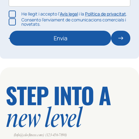
He llegit i accepto l’
Avís legal
i la
Política de privacitat
.
Consento l’enviament de comunicacions comercials i
novetats.
Envia
STEP INTO A
new level
(Info@cdo-fitness.com)
(123-456-7890)