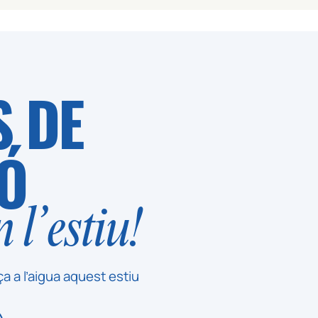
S DE
Ó
 l’estiu!
ça a l’aigua aquest estiu