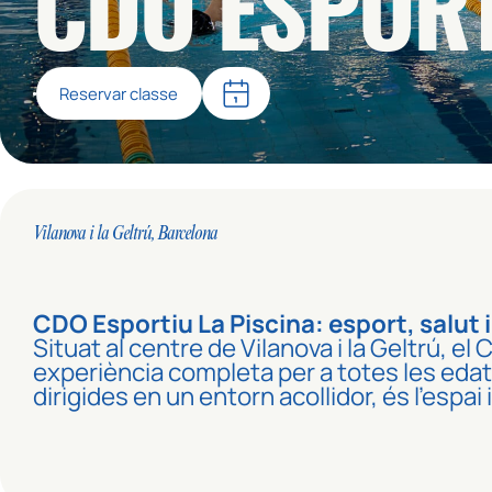
CDO ESPORT
Reservar classe
Vilanova i la Geltrú, Barcelona
CDO Esportiu La Piscina: esport, salut i 
Situat al centre de Vilanova i la Geltrú, e
experiència completa per a totes les edats
dirigides en un entorn acollidor, és l’espa