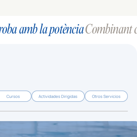
troba amb la potència
Combinant ciè
Cursos
Actividades Dirigidas
Otros Servicios