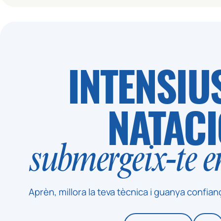
INTENSIU
NATACI
submergeix-te en
Aprèn, millora la teva tècnica i guanya confian