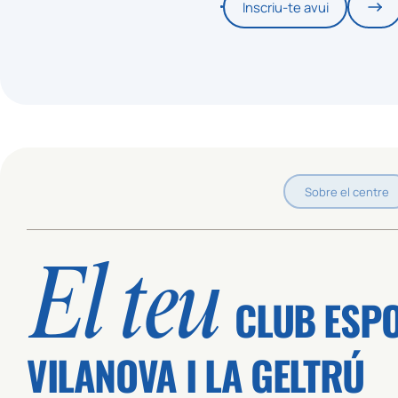
Inscriu-te avui
Sobre el centre
El teu
CLUB ESP
VILANOVA I LA GELTRÚ