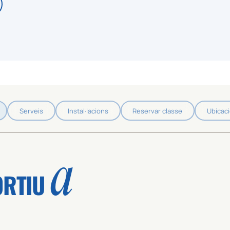
Serveis
Instal·lacions
Reservar classe
Ubicac
a
ORTIU