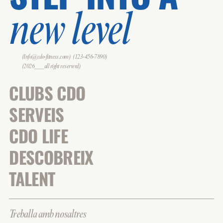
new level
(Info@cdo-fitness.com)
(123-456-7890)
(2026___all right reserverd)
CLUBS CDO
SERVEIS
CDO LIFE
DESCOBREIX
TALENT
Treballa amb nosaltres