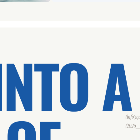
INTO A
(Info@cd
(2026___