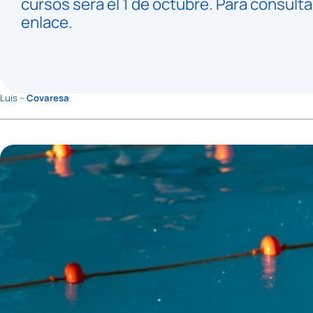
cursos será el 1 de octubre. Para consult
enlace.
Luis –
Covaresa