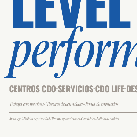
LEVEL
perfor
CENTROS CDO
SERVICIOS
CDO LIFE
DE
-
-
-
-
-
Trabaja con nosotros
Glosario de actividades
Portal de empleados
-
-
-
-
Aviso legal
Política de privacidad
Términos y condiciones
Canal ético
Política de cookies