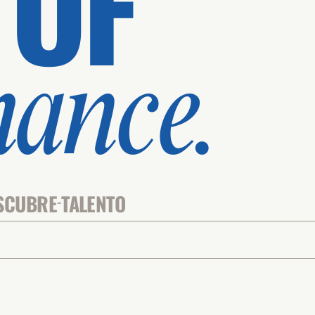
 OF
mance.
SCUBRE
TALENTO
-