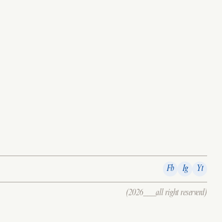
Fb
Ig
Yt
(2026___all right reserverd)