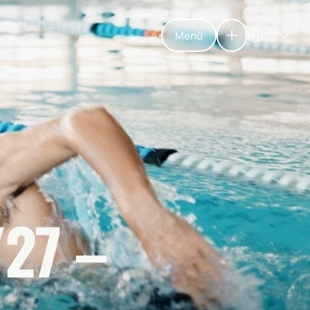
Menú
ESP
27 –