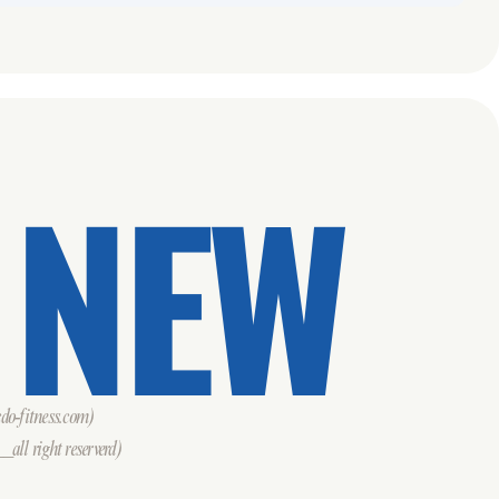
 NEW
o-fitness.com)
all right reserverd)