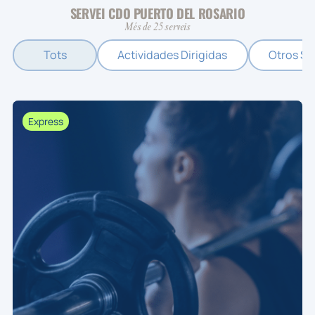
SERVEI CDO PUERTO DEL ROSARIO
Més de 25 serveis
Tots
Actividades Dirigidas
Otros Se
Express