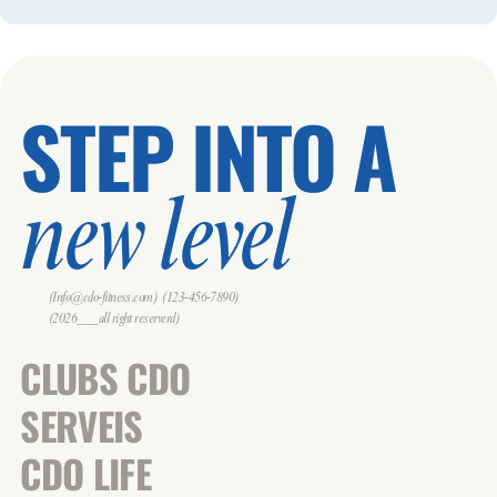
STEP INTO A
new level
(Info@cdo-fitness.com)
(123-456-7890)
(2026___all right reserverd)
CLUBS CDO
SERVEIS
CDO LIFE