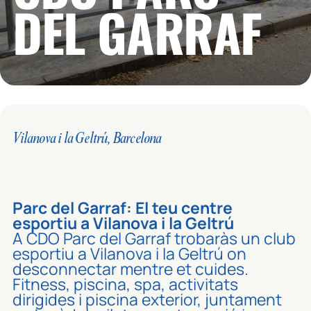
DEL GARRAF
Vilanova i la Geltrú, Barcelona
Parc del Garraf: El teu centre
esportiu a Vilanova i la Geltrú
A CDO Parc del Garraf trobaràs un club
esportiu a Vilanova i la Geltrú on
desconnectar mentre et cuides.
Fitness, piscina, spa, activitats
dirigides i piscina exterior, juntament