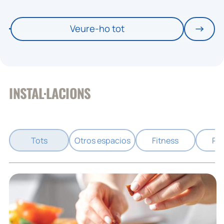
Veure-ho tot
INSTAL·LACIONS
Tots
Otros espacios
Fitness
Pis