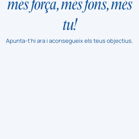
més força, més fons, més
tu!
Apunta-t'hi ara i aconsegueix els teus objectius.