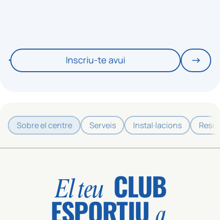
Inscriu-te avui
Sobre el centre
Serveis
Instal·lacions
Reser
CLUB
El teu
ESPORTIU
a