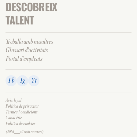
DESCOBREIX
TALENT
Treballa amb nosaltres
Glossari d'activitats
Portal d'empleats
Fb
Ig
Yt
Avís legal
Política de privacitat
Termes i condicions
Canal ètic
Política de cookies
(2026___all right reserverd)