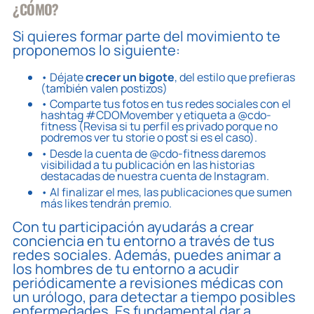
¿CÓMO?
Si quieres formar parte del movimiento te
proponemos lo siguiente:
• Déjate
crecer un bigote
, del estilo que prefieras
(también valen postizos)
• Comparte tus fotos en tus redes sociales con el
hashtag #CDOMovember y etiqueta a @cdo-
fitness (Revisa si tu perfil es privado porque no
podremos ver tu storie o post si es el caso).
• Desde la cuenta de @cdo-fitness daremos
visibilidad a tu publicación en las historias
destacadas de nuestra cuenta de Instagram.
• Al finalizar el mes, las publicaciones que sumen
más
likes
tendrán premio.
Con tu participación ayudarás a crear
conciencia en tu entorno a través de tus
redes sociales. Además, puedes animar a
los hombres de tu entorno a acudir
periódicamente a revisiones médicas con
un urólogo, para detectar a tiempo posibles
enfermedades. Es fundamental dar a