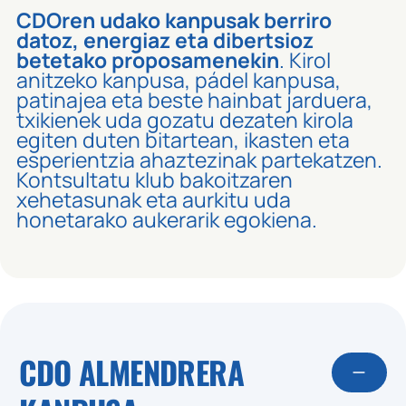
CDO
ren udako kanpusak berriro
datoz, energiaz eta dibertsioz
betetako proposamenekin
. Kirol
anitzeko kanpusa, pádel kanpusa,
patinajea eta beste hainbat jarduera,
txikienek uda gozatu dezaten kirola
egiten duten bitartean, ikasten eta
esperientzia ahaztezinak partekatzen.
Kontsultatu klub bakoitzaren
xehetasunak eta aurkitu uda
honetarako aukerarik egokiena.
CDO ALMENDRERA