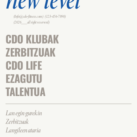
new level
(Info@cdo-fitness.com)
(123-456-7890)
(2026___all right reserverd)
CDO KLUBAK
ZERBITZUAK
CDO LIFE
EZAGUTU
TALENTUA
Lan egin gurekin
Zerbitzuak
Langileen ataria