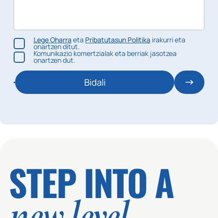
Lege Oharra
eta
Pribatutasun Politika
irakurri eta
onartzen ditut.
Komunikazio komertzialak eta berriak jasotzea
onartzen dut.
Bidali
STEP INTO A