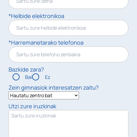
*Helbide elektronikoa
*Harremanetarako telefonoa
Bazkide zara?
Bai
Ez
Zein gimnasiok interesatzen zaitu?
Utzi zure iruzkinak