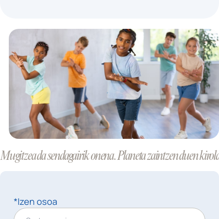
Mugitzea da sendagairik onena. Planeta zaintzen duen kirola
*Izen osoa