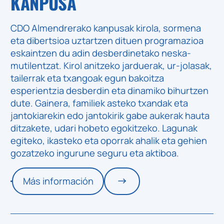
KANPUSA
CDO Almendrera
ko kanpusak kirola, sormena
eta dibertsioa uztartzen dituen programazioa
eskaintzen du adin desberdinetako neska-
mutilentzat. Kirol anitzeko jarduerak, ur-jolasak,
tailerrak eta txangoak egun bakoitza
esperientzia desberdin eta dinamiko bihurtzen
dute. Gainera, familiek asteko txandak eta
jantokiarekin edo jantokirik gabe aukerak hauta
ditzakete, udari hobeto egokitzeko. Lagunak
egiteko, ikasteko eta oporrak ahalik eta gehien
gozatzeko ingurune seguru eta aktiboa.
Más información