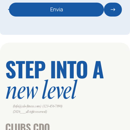
Envia
STEP INTO A
new level
(Info@cdo-fitness.com)
(123-456-7890)
(2026___all right reserverd)
CLUBS CDO